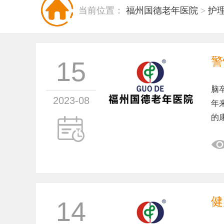
当前位置：
福州国德老年医院
>
护
警
15
脑
2023-08
年
的
健
14