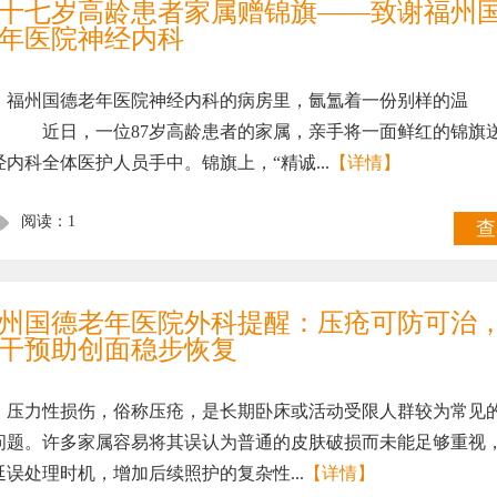
十七岁高龄患者家属赠锦旗——致谢福州
年医院神经内科
州国德老年医院神经内科的病房里，氤氲着一份别样的温
。 近日，一位87岁高龄患者的家属，亲手将一面鲜红的锦旗
经内科全体医护人员手中。锦旗上，“精诚...
【详情】
阅读：1
查
州国德老年医院外科提醒：压疮可防可治
干预助创面稳步恢复
力性损伤，俗称压疮，是长期卧床或活动受限人群较为常见
问题。许多家属容易将其误认为普通的皮肤破损而未能足够重视
延误处理时机，增加后续照护的复杂性...
【详情】