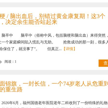
梗 / 脑出血后，别错过黄金康复期！这3个
，决定余生能否站起来
卒中 脑卒中（俗称中风，包括脑梗和脑出血）来得突然
让一个家庭瞬间陷入慌乱与无助。 抢救成功的那一刻，很多
“命保住了，就没事了”。 但真正...
【详情】
阅读：1
查
面锦旗，一封长信，一个74岁老人从危重
的重生路
026年6月，福州国德老年医院老年二科收到了一份特殊的礼物