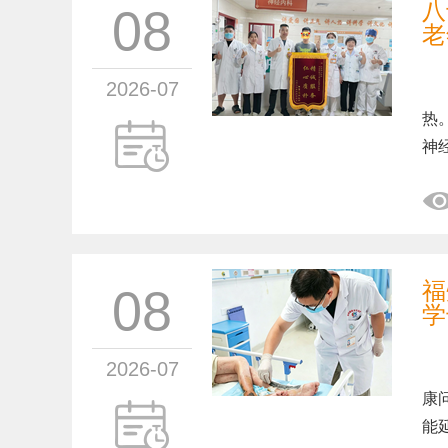
八
08
老
2026-07
福
热
神
福
08
学
2026-07
压
康
能