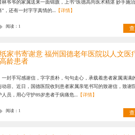
者林爷爷的家属送来一面锦旗，上书“医德高尚医术精湛 妙手施
痛”，还有一封字字真情的...
【详情】
阅读：1
查
纸家书寄谢意 福州国德老年医院以人文医
高龄患者
封手写感谢信，字字质朴，句句走心，承载着患者家属满满
与动容。近日，国德医院收到患者家属亲笔书写的致谢信，致谢
护人员，用心守护89岁患者于病痛危...
【详情】
阅读：1
查