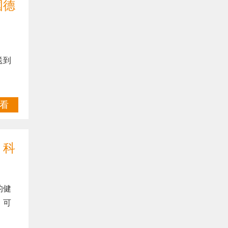
国德
送到
看
，科
的健
，可