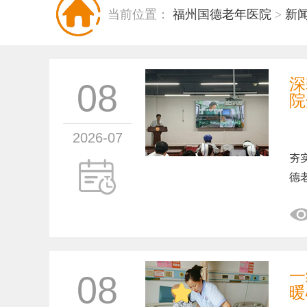
当前位置：
福州国德老年医院
>
新
深
08
院
2026-07
为
夯
德
一
08
暖