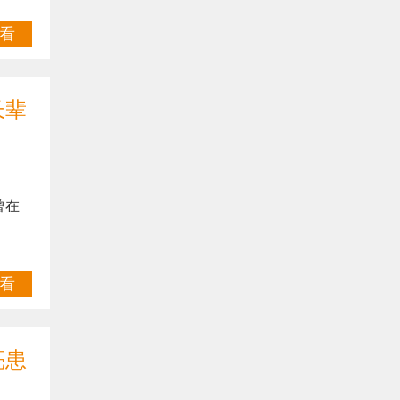
看
长辈
曾在
看
亮患