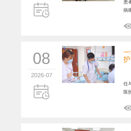
患
病
一
08
护
2026-07
一
任
医