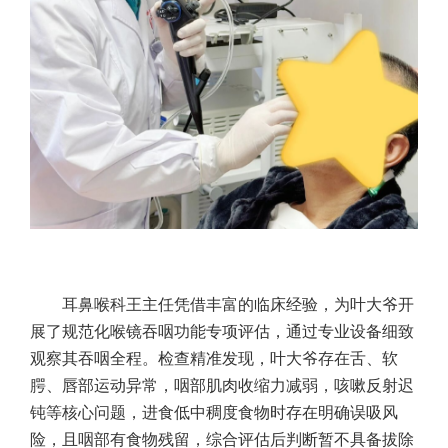
耳鼻喉科王主任凭借丰富的临床经验，为叶大爷开
展了规范化喉镜吞咽功能专项评估，通过专业设备细致
观察其吞咽全程。检查精准发现，叶大爷存在舌、软
腭、唇部运动异常，咽部肌肉收缩力减弱，咳嗽反射迟
钝等核心问题，进食低中稠度食物时存在明确误吸风
险，且咽部有食物残留，综合评估后判断暂不具备拔除