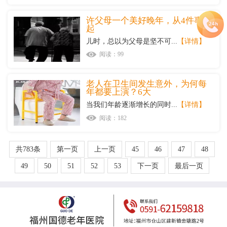
许父母一个美好晚年，从4件事做
起
儿时，总以为父母是坚不可...
【详情】
阅读：99
老人在卫生间发生意外，为何每
年都要上演？6大
当我们年龄逐渐增长的同时...
【详情】
阅读：182
共783条
第一页
上一页
45
46
47
48
49
50
51
52
53
下一页
最后一页