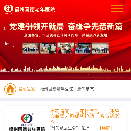
当前位置：
福州国德老年医院
>
新闻动态
>
生死瞬间，与死神赛跑——我院
心血管内科成功抢救一名高龄老
人！
“时间就是生命”！近日，...
【详情】