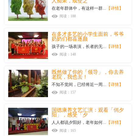
人痴呆，或使之
在老年群体中，有这样一群...
【详情】
阅读：188
在多才多艺的小学生面前，爷爷
奶奶们都喜逐颜
孩子的一场表演，长者的无...
【详情】
阅读：148
既然做了你的「领导」，你去养
老院，我也去！
不知不觉间，已经将近一周...
【详情】
阅读：157
国德康养文艺汇演：观看「俏夕
阳」，感受「夕
人人都说夕阳好，老年如何...
【详情】
阅读：165